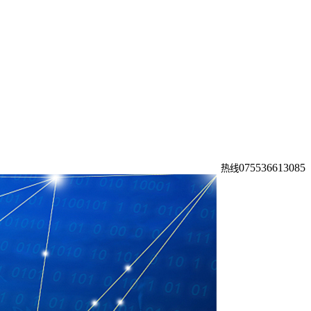
0755
36613085
热线